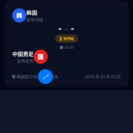
韩国
韩
客场作战
-
-
-
待开始
20:00
中国男足
国
主场优势
🔗
韩国首尔世界杯竞技场
2026 年 03 月 03 日
nba球队价值排行榜
山东鲁能vs广州恒大
拜仁vs尤文
VS
中国男足
韩国
国
韩
nba球队专机
世界排名 80
世界排名 23
待开始
足球球队排名
18:30
中立场地
湖人vs国王录像